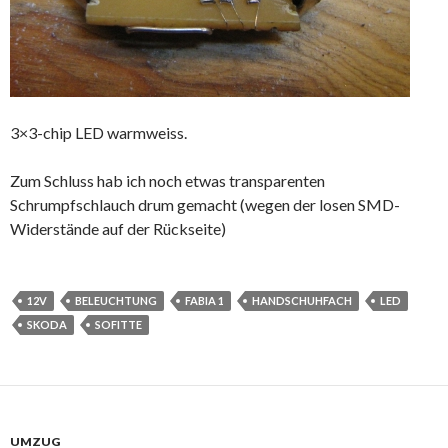
3×3-chip LED warmweiss.
Zum Schluss hab ich noch etwas transparenten
Schrumpfschlauch drum gemacht (wegen der losen SMD-
Widerstände auf der Rückseite)
12V
BELEUCHTUNG
FABIA 1
HANDSCHUHFACH
LED
SKODA
SOFITTE
UMZUG