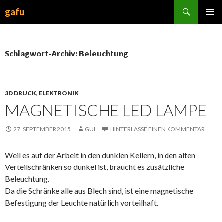
Suchen
gafu
ZUM
INHALT
SPRINGEN
Schlagwort-Archiv: Beleuchtung
3D DRUCK
,
ELEKTRONIK
MAGNETISCHE LED LAMPE
27. SEPTEMBER 2015
GUI
HINTERLASSE EINEN KOMMENTAR
Weil es auf der Arbeit in den dunklen Kellern, in den alten
Verteilschränken so dunkel ist, braucht es zusätzliche
Beleuchtung.
Da die Schränke alle aus Blech sind, ist eine magnetische
Befestigung der Leuchte natürlich vorteilhaft.