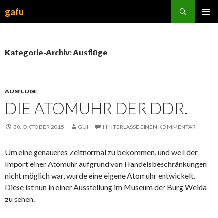
Suchen
gafu
ZUM
INHALT
SPRINGEN
Kategorie-Archiv: Ausflüge
AUSFLÜGE
DIE ATOMUHR DER DDR.
30. OKTOBER 2015
GUI
HINTERLASSE EINEN KOMMENTAR
Um eine genaueres Zeitnormal zu bekommen, und weil der
Import einer Atomuhr aufgrund von Handelsbeschränkungen
nicht möglich war, wurde eine eigene Atomuhr entwickelt.
Diese ist nun in einer Ausstellung im Museum der Burg Weida
zu sehen.