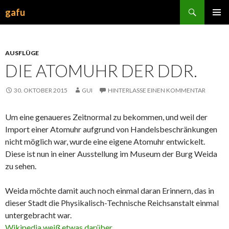
Suchen
gafu
ZUM
INHALT
SPRINGEN
AUSFLÜGE
DIE ATOMUHR DER DDR.
30. OKTOBER 2015
GUI
HINTERLASSE EINEN KOMMENTAR
Um eine genaueres Zeitnormal zu bekommen, und weil der
Import einer Atomuhr aufgrund von Handelsbeschränkungen
nicht möglich war, wurde eine eigene Atomuhr entwickelt.
Diese ist nun in einer Ausstellung im Museum der Burg Weida
zu sehen.
Weida möchte damit auch noch einmal daran Erinnern, das in
dieser Stadt die Physikalisch-Technische Reichsanstalt einmal
untergebracht war.
Wikipedia weiß etwas darüber