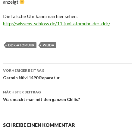
anzeigt
Die falsche Uhr kann man hier sehen:
http://wissens-schloss.de/11-juni-atomuhr-der-ddr/
DDR-ATOMUHR
WEIDA
Beitragsnavigation
VORHERIGER BEITRAG
Garmin Nüvi 1490 Reparatur
NÄCHSTER BEITRAG
Was macht man mit den ganzen Chilis?
SCHREIBE EINEN KOMMENTAR