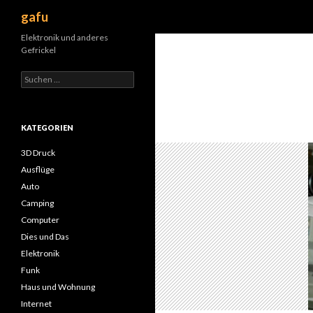
Suchen
gafu
Elektronik und anderes
Gefrickel
Suche
nach:
KATEGORIEN
3D Druck
Ausflüge
Auto
Camping
Computer
Dies und Das
Elektronik
Funk
Haus und Wohnung
Internet