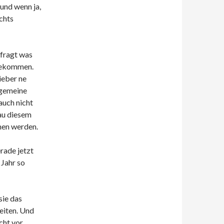
und wenn ja,
chts
efragt was
 bekommen.
ieber ne
lgemeine
auch nicht
nau diesem
hen werden.
rade jetzt
 Jahr so
sie das
eiten. Und
cht vor.