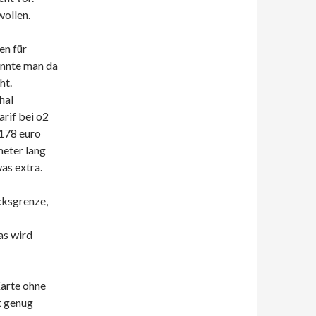
wollen.
en für
önnte man da
ht.
hal
rif bei o2
 178 euro
meter lang
as extra.
cksgrenze,
as wird
Karte ohne
ut genug