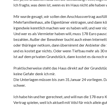
Ich fragte, was denn ist, wenn es im Haus nicht alle haben 
Mir wurde gesagt, wir sollen den Anschlussvertrag ausfüll
Mehrfamilienhaus, alle Eigentümer eintragen, und dann k
irgendwie kenntlich machen wer es haben will, und wer nic
Und wer es als Vermieter haben will, muss 178 Euro pausc
bezahlen. Außer der Bewohner bucht auch einen Internetta
oder thüringer netkom, dann übernimmt der Anbieter die
und es kostet gar nichts. Oder wenn Tiefbau mehr als 30 
ist auf dem privaten Grundstück, dann kostet es da noch w
Praktischerweise steht das Haus direkt auf der Grundstü
keine Gefahr denk ich mir.
Die Unterlagen müssen bis zum 31.Januar 24 vorliegen. D
schwer.
Ich habe hin und her gerechnet, und will nun die 178 euro 
Vertrag spielen, weil ich aktuell mit Vdsl für mich allein g