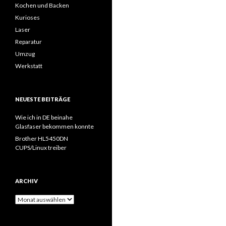
Kochen und Backen
Kurioses
Laser
Reparatur
Umzug
Werkstatt
NEUESTE BEITRÄGE
Wie ich in DE beinahe
Glasfaser bekommen konnte
Brother HL5450DN
CUPS/Linux treiber
ARCHIV
Archiv