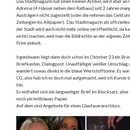
Das Stadtmagazin hat einen kleinen Artikel, wird aber an 
Adresse (4 Häuser neben dem Rathaus) seit 2 Jahren man
Austrägern nicht zugestellt (oder die nehmen das Geld un
Zeitungen ins Altpapier). Das Stadtmagazin als offiziell
der Stadt wird auch nicht mehr online veröffentlicht, da 
nichts machen, weil man die Bildrechte an der eigenen Zei
Print einholt.
Irgendwann liegt dann doch schon im Oktober 23 ein Brie
Briefkasten, Dialogpost. Unauffälliger weißer Umschlag,
wandert sowas direkt in die blaue Wertstofftonne. Es war
O2, also hab ich es doch mal aufgemacht, weil ich Kunde 
bin.
Es entfaltet sich ein langweiliger Brief im Blocksatz, aber 
noch ein hellblaues Papier.
Auf dem sind Angebote für einen Glasfaseranschluss.