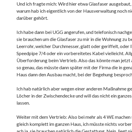
Und ich fragte mich: Wird hier etwa Glasfaser ausgebaut, 
warum hab ich eigentlich von der Hausverwaltung noch ni
darüber gehört.
Ich habe dann bei UGG angerufen, und telefonisch nachg
sie brauchen um die Glasfaser zu mir in die Wohnung zu
Leerrohr, welcher Durchmesser, glatt oder geriffelt, oder l
Speedpipe 7/4 oder ein vorbereitetes Kabel vielleicht. Al
Überforderung beim Vertrieb. Also das könnte man jetzt 
so genau, das müsste dann später mit der Firma die in ge
Haus dann den Ausbau macht, bei der Begehung besproc
Ich hab natürlich aber wegen einer anderen Maßnahme ge
Löcher in der Zwischendecke und will das nicht ein ganzes
lassen.
Weiter mit dem Vertrieb: Also bei mehr als 4 WE machen 
gleich komplett im ganzen Haus, ich müsste nichts vorber
ach ja, sie brauchen natürlich die Gestattung. Nein, liegt ni