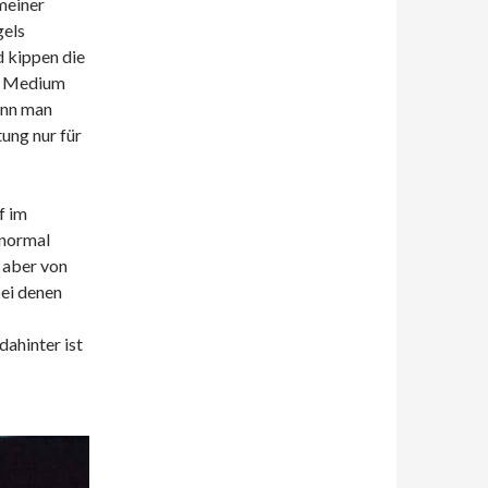
meiner
gels
d kippen die
es Medium
kann man
tung nur für
f im
 normal
 aber von
bei denen
dahinter ist