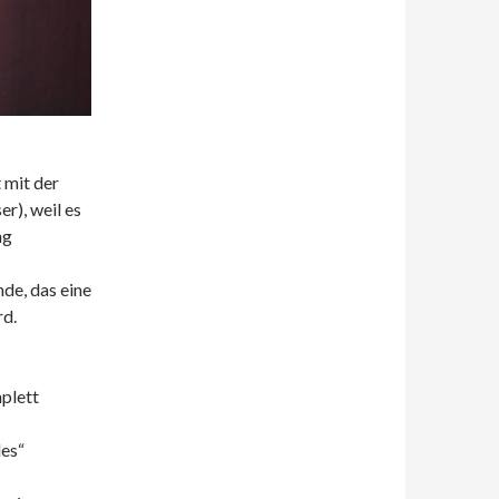
 mit der
r), weil es
ng
de, das eine
rd.
mplett
les“