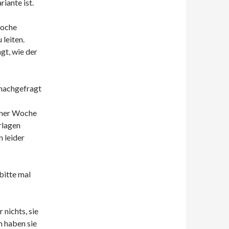
riante ist.
woche
 leiten.
gt, wie der
nachgefragt
einer Woche
rlagen
 leider
bitte mal
nichts, sie
m haben sie