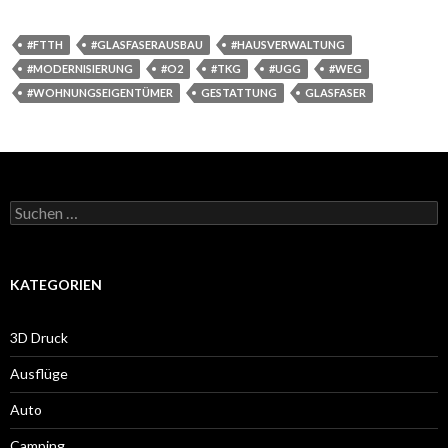
#FTTH
#GLASFASERAUSBAU
#HAUSVERWALTUNG
#MODERNISIERUNG
#O2
#TKG
#UGG
#WEG
#WOHNUNGSEIGENTÜMER
GESTATTUNG
GLASFASER
Suche
nach:
KATEGORIEN
3D Druck
Ausflüge
Auto
Camping