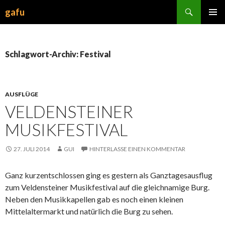
Suchen
gafu
ZUM
INHALT
SPRINGEN
Schlagwort-Archiv: Festival
AUSFLÜGE
VELDENSTEINER
MUSIKFESTIVAL
27. JULI 2014
GUI
HINTERLASSE EINEN KOMMENTAR
Ganz kurzentschlossen ging es gestern als Ganztagesausflug
zum Veldensteiner Musikfestival auf die gleichnamige Burg.
Neben den Musikkapellen gab es noch einen kleinen
Mittelaltermarkt und natürlich die Burg zu sehen.