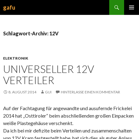
Suchen
gafu
ZUM
INHALT
SPRINGEN
Schlagwort-Archiv: 12V
ELEKTRONIK
UNIVERSELLER 12V
VERTEILER
8. AUGUST 2014
GUI
HINTERLASSE EINEN KOMMENTAR
Auf der Fachtagung für angewandte und ausufernde Frickelei
2014 hat „Osttiroler“ beim abschließenden großen Einpacken
weiße Plastegehäuse verschenkt.
Da ich bei mir defizite beim Verteilen und zusammenschalten
von 12V Kram festgestellt habe, hat sich dies als guter Anlass