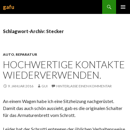
Suchen
gafu
ZUM
INHALT
SPRINGEN
Schlagwort-Archiv: Stecker
AUTO
,
REPARATUR
HOCHWERTIGE KONTAKTE
WIEDERVERWENDEN.
9. JANUAR 2016
GUI
HINTERLASSE EINEN KOMMENTAR
An einem Wagen habe ich eine Sitzheizung nachgerüstet.
Damit das auch schön aussieht, gab es die originalen Schalter
für das Armaturenbrett vom Schrott.
Leider hat der Schrotti entgegen der üblichen Verhaltensweise