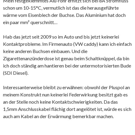
Mein festgeklemmtes Alu-rohr erhitzt sich bei 8A Stromfluss
schon um 10-15°C, vermutlich ist das die herausgeführte
wärme vom Eisenblech der Buchse. Das Aluminium hat doch
ein paar mm² querschnitt…
Hab das jetzt seit 2009 so im Auto und bis jetzt keinerlei
Kontaktprobleme. Im Firmenauto (VW caddy) kann ich einfach
keine anderen Buchsen einbauen. Und die
Zigarettenanzünderdose ist genau beim Schaltknüppel, da bin
ich doch ständig am hantieren bei der untermotorisierten Bude
(SDI Diesel).
Interessanterweise bleibt zu erwähnen: obwohl der Pluspol an
meinem Konstrukt nun keinerlei Federwirkung besitzt gab es
an der Stelle noch keine Kontaktschwierigkeiten. Da das
1,5mm Anschlusskabel flächig dort angelötet ist, würde es sich
auch am Kabel an der Erwärmung bemerkbar machen.