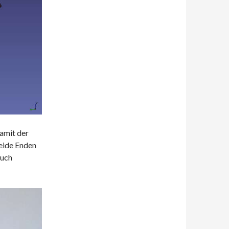
amit der
eide Enden
auch