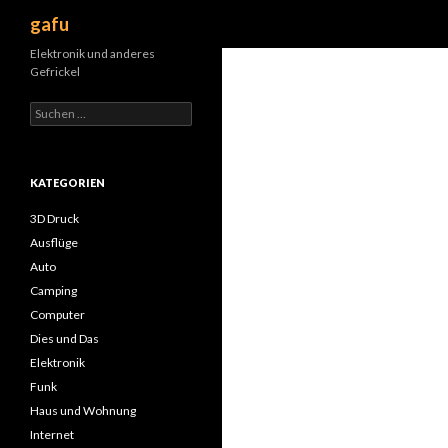
Suchen
gafu
Elektronik und anderes
Gefrickel
Suche
nach:
KATEGORIEN
3D Druck
Ausflüge
Auto
Camping
Computer
Dies und Das
Elektronik
Funk
Haus und Wohnung
Internet