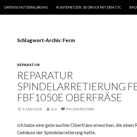
ZUM INHALT SPRINGEN
DATENSCHUTZERKLÄRUNG
PLASTEMETZEN: 3D DRUCK MIT DEM CTC
BRO
Schlagwort-Archiv: Ferm
REPARATUR
REPARATUR
SPINDELARRETIERUNG F
FBF1050E OBERFRÄSE
4. MAI 2018
GUI
9 KOMMENTARE
Ich habe eine gebrauchte Oberfräse erworben, die einen 
Gehäuse der Spindelarretierung hatte.