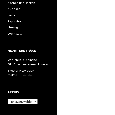
Kochen und Backen
Kurioses
Laser
Reparatur
Umzug
Werkstatt
NEUESTE BEITRÄGE
Wie ich in DE beinahe
Glasfaser bekommen konnte
Brother HL5450DN
CUPS/Linux treiber
ARCHIV
Archiv