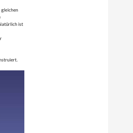
 gleichen
e
atürlich ist
r
struiert.