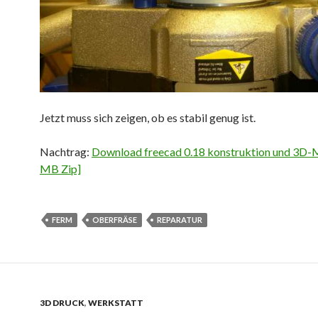
Jetzt muss sich zeigen, ob es stabil genug ist.
Nachtrag:
Download freecad 0.18 konstruktion und 3D-M
MB Zip]
FERM
OBERFRÄSE
REPARATUR
3D DRUCK
,
WERKSTATT