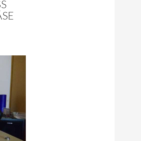
SS
ÄSE