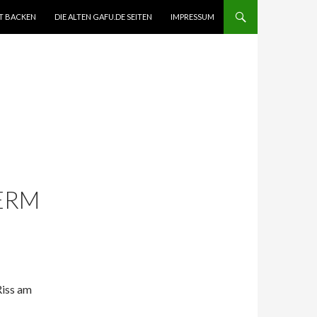
T BACKEN
DIE ALTEN GAFU.DE SEITEN
IMPRESSUM
ERM
Riss am