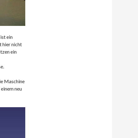
st ein
 hier nicht
tzen ein
e.
die Maschine
 einem neu