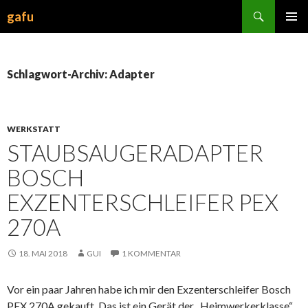
Suchen
gafu
ZUM
INHALT
SPRINGEN
Schlagwort-Archiv: Adapter
WERKSTATT
STAUBSAUGERADAPTER
BOSCH
EXZENTERSCHLEIFER PEX
270A
18. MAI 2018
GUI
1 KOMMENTAR
Vor ein paar Jahren habe ich mir den Exzenterschleifer Bosch
PEX 270A gekauft. Das ist ein Gerät der „Heimwerkerklasse“,