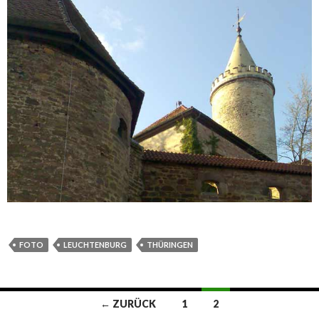
FOTO
LEUCHTENBURG
THÜRINGEN
Beitrags-
← ZURÜCK
1
2