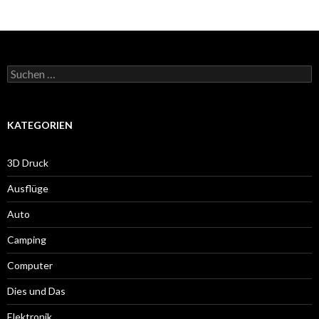
Navigation
Suche
nach:
KATEGORIEN
3D Druck
Ausflüge
Auto
Camping
Computer
Dies und Das
Elektronik