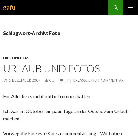
Suchen
gafu
ZUM
INHALT
SPRINGEN
Schlagwort-Archiv: Foto
DIES UND DAS
URLAUB UND FOTOS
6. DEZEMBER 2007
GUI
HINTERLASSE EINEN KOMMENTAR
Für Alle die es nicht mitbekommen hatten:
Ich war im Oktober ein paar Tage an der Ostsee zum Urlaub
machen.
Vorweg die kürzeste Kurzzusammenfassung: „Wir haben