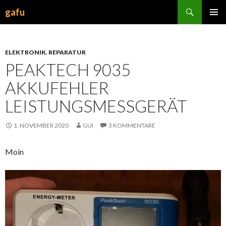
Suchen
gafu
ZUM
INHALT
SPRINGEN
ELEKTRONIK
,
REPARATUR
PEAKTECH 9035
AKKUFEHLER
LEISTUNGSMESSGERÄT
1. NOVEMBER 2020
GUI
3 KOMMENTARE
Moin