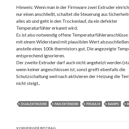
Hinweis: Wenn man in der Firmware zwei Extruder einrich
nur einen anschließt, schaltet die Steuerung aus Sicherhei
alles ab und geht in den Trockenlauf, da ein defekter
Temperaturfühler erkannt wird.
Es ist also notwendig offene Temperaturfühleranschlüsse
mit einem Widerstand mit plausiblen Wert abzuschließen
anstelle eines 100k thermistors gut. Die angezeigte Temp
entsprechend ignorieren.
Der zweite Extruder darf auch nicht angeheizt werden (st
wenn keiner angeschlossen ist, sonst greift ebenfalls die
Schutzschaltung weil nach aktivieren der Heizung die Te
nicht steigt..
DUALEXTRUDER
FAN-EXTENDER
PRUSA I3
RAMPS
R
Beitragsnavigation
VORHERIGER BEITRAG