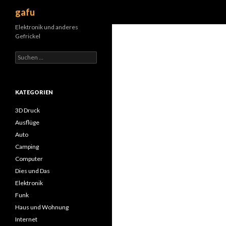
Suchen
gafu
Elektronik und anderes
Gefrickel
Suche
nach:
KATEGORIEN
3D Druck
Ausflüge
Auto
Camping
Computer
Dies und Das
Elektronik
Funk
Haus und Wohnung
Internet