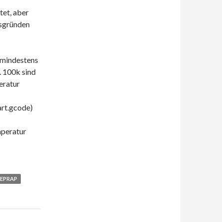
tet, aber
tsgründen
 mindestens
. 100k sind
eratur
art.gcode)
mperatur
EPRAP