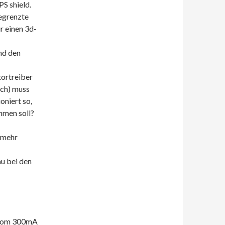
S shield.
begrenzte
r einen 3d-
nd den
tortreiber
ich) muss
oniert so,
mmen soll?
 mehr
au bei den
strom 300mA