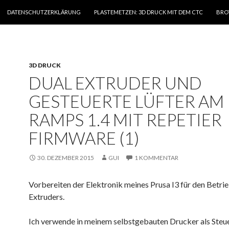
ZUM INHALT SPRINGEN
DATENSCHUTZERKLÄRUNG
PLASTEMETZEN: 3D DRUCK MIT DEM CTC
BRO
3D DRUCK
DUAL EXTRUDER UND
GESTEUERTE LÜFTER AM
RAMPS 1.4 MIT REPETIER
FIRMWARE (1)
30. DEZEMBER 2015
GUI
1 KOMMENTAR
Vorbereiten der Elektronik meines Prusa I3 für den Betrie
Extruders.
Ich verwende in meinem selbstgebauten Drucker als Steu