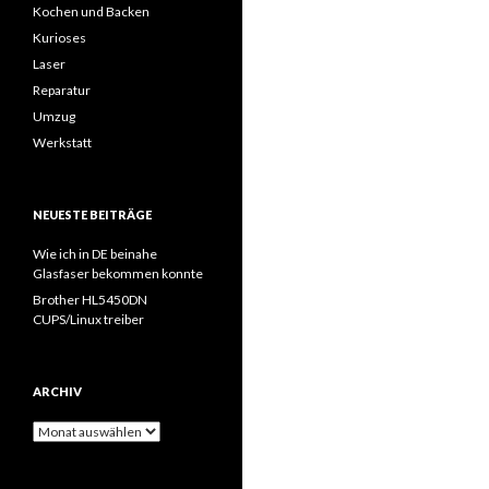
Kochen und Backen
Kurioses
Laser
Reparatur
Umzug
Werkstatt
NEUESTE BEITRÄGE
Wie ich in DE beinahe
Glasfaser bekommen konnte
Brother HL5450DN
CUPS/Linux treiber
ARCHIV
Archiv