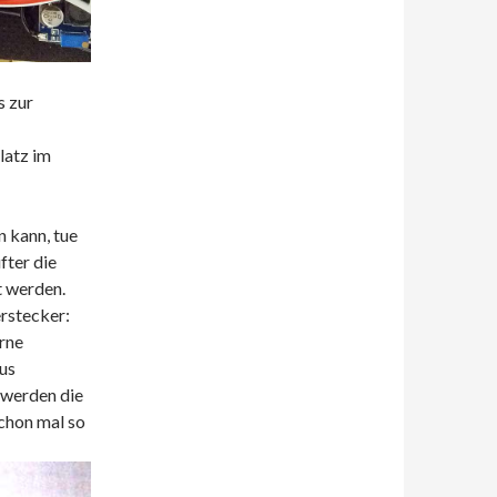
s zur
latz im
n kann, tue
fter die
t werden.
rstecker:
rne
us
 werden die
schon mal so