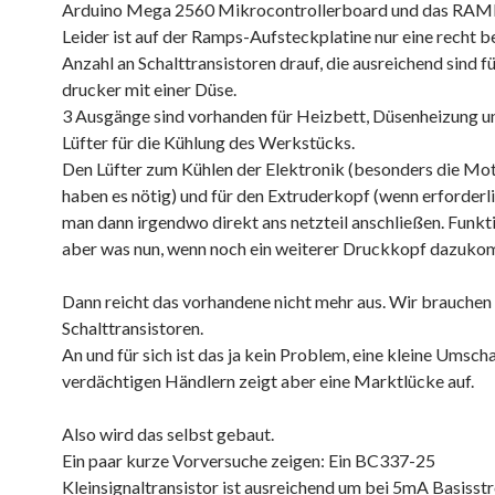
Arduino Mega 2560 Mikrocontrollerboard und das RAMP
Leider ist auf der Ramps-Aufsteckplatine nur eine recht 
Anzahl an Schalttransistoren drauf, die ausreichend sind fü
drucker mit einer Düse.
3 Ausgänge sind vorhanden für Heizbett, Düsenheizung u
Lüfter für die Kühlung des Werkstücks.
Den Lüfter zum Kühlen der Elektronik (besonders die Mo
haben es nötig) und für den Extruderkopf (wenn erforderl
man dann irgendwo direkt ans netzteil anschließen. Funkti
aber was nun, wenn noch ein weiterer Druckkopf dazuko
Dann reicht das vorhandene nicht mehr aus. Wir brauchen
Schalttransistoren.
An und für sich ist das ja kein Problem, eine kleine Umsch
verdächtigen Händlern zeigt aber eine Marktlücke auf.
Also wird das selbst gebaut.
Ein paar kurze Vorversuche zeigen: Ein BC337-25
Kleinsignaltransistor ist ausreichend um bei 5mA Basis