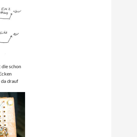
t die schon
 Ecken
 da drauf