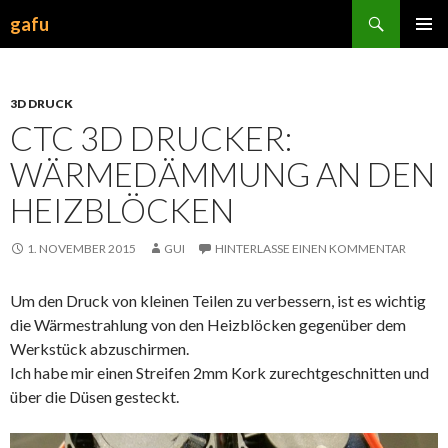
Suchen
gafu
ZUM
INHALT
SPRINGEN
3D DRUCK
CTC 3D DRUCKER:
WÄRMEDÄMMUNG AN DEN
HEIZBLÖCKEN
1. NOVEMBER 2015
GUI
HINTERLASSE EINEN KOMMENTAR
Um den Druck von kleinen Teilen zu verbessern, ist es wichtig
die Wärmestrahlung von den Heizblöcken gegenüber dem
Werkstück abzuschirmen.
Ich habe mir einen Streifen 2mm Kork zurechtgeschnitten und
über die Düsen gesteckt.