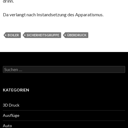
drinn.
Da verlangt nach Instandsetzung des Apparatismus.
BOILER
SICHERHEITSGRUPPE
ÜBERDRUCK
Suche
nach:
KATEGORIEN
3D Druck
Ausflüge
Auto