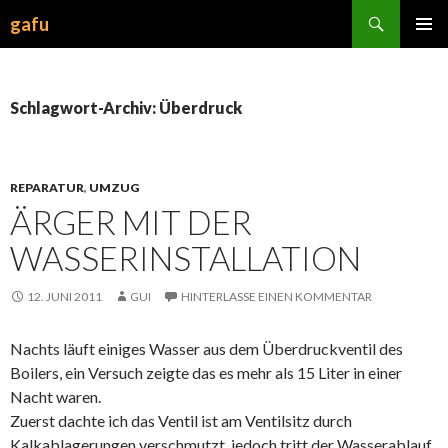
Suchen
gafu
ZUM
INHALT
SPRINGEN
Schlagwort-Archiv: Überdruck
REPARATUR
,
UMZUG
ÄRGER MIT DER
WASSERINSTALLATION
12. JUNI 2011
GUI
HINTERLASSE EINEN KOMMENTAR
Nachts läuft einiges Wasser aus dem Überdruckventil des
Boilers, ein Versuch zeigte das es mehr als 15 Liter in einer
Nacht waren.
Zuerst dachte ich das Ventil ist am Ventilsitz durch
Kalkablagerungen verschmutzt, jedoch tritt der Wasserablauf